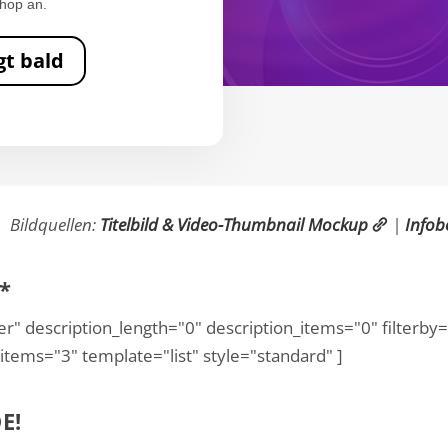
hop an.
gt bald
Bildquellen:
Titelbild & Video-Thumbnail Mockup
|
Infob
*
 description_length="0" description_items="0" filterby="
items="3" template="list" style="standard" ]
E!