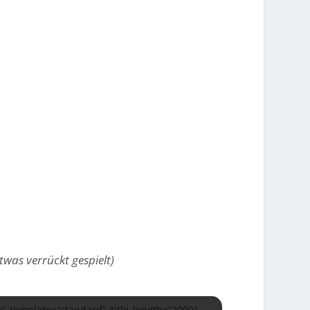
was verrückt gespielt)
 template=“standard“ title_length=“2000″