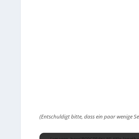
(Entschuldigt bitte, dass ein paar wenige 
[amazon box=“B09GP84NLW“ title_length=“