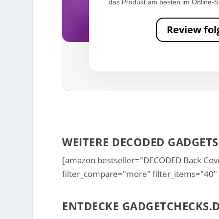
das Produkt am besten im Online-S
Review fol
WEITERE DECODED GADGETS
[amazon bestseller="DECODED Back Cover"
filter_compare="more" filter_items="40" 
ENTDECKE GADGETCHECKS.D