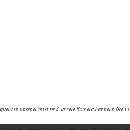
Sequenzen überbelichtet sind, unsere Kamera hat beim Dreh et
100″ title=“Decoded Leather-Backcover MagSafe – iPhone 13 Pro“