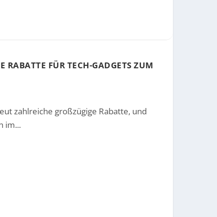
E RABATTE FÜR TECH-GADGETS ZUM
eut zahlreiche großzügige Rabatte, und
TIRE
RT
 TOUCH ID WEITER ...
NE UND MEHR
 im...