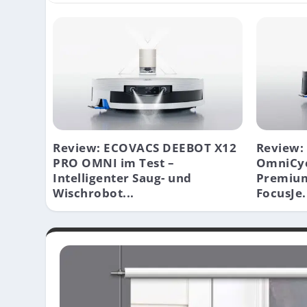
Review: ECOVACS DEEBOT X12
Review:
PRO OMNI im Test –
OmniCyc
Intelligenter Saug- und
Premium
Wischrobot...
FocusJe.