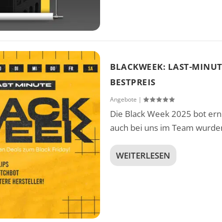
BLACKWEEK: LAST-MINUT
BESTPREIS
Angebote
|
Die Black Week 2025 bot ern
 BEWOHNERN WEGEN INEFFIZIENTER NUTZUNG – SA
IE, APPLE-GERÄTE UND DEN ARBEITSPLATZ REDUZIE
, IPHONE ULTRA STARTET MIT NUR ZWEI FARBEN UND
EN KI-AIRPODS, IPHONE-18-ÄNDERUNGEN, SIRI-PLÄ
auch bei uns im Team wurden
WEITERLESEN