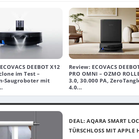
 ECOVACS DEEBOT X12
Review: ECOVACS DEEBOT
lone im Test –
PRO OMNI – OZMO ROLL
-Saugroboter mit
3.0, 30.000 PA, ZeroTangl
..
4.0...
DEAL: AQARA SMART LOCK
TÜRSCHLOSS MIT APPLE 