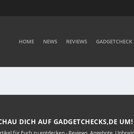
HOME
NEWS
REVIEWS
GADGETCHECK
CHAU DICH AUF GADGETCHECKS,DE UM!
rtikel für Euch zu entdecken - Reviews, Angebote, Unboxing