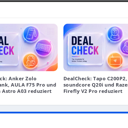
ck: Anker Zolo
DealCheck: Tapo C200P2,
nk, AULA F75 Pro und
soundcore Q20i und Raze
 Astro A03 reduziert
Firefly V2 Pro reduziert