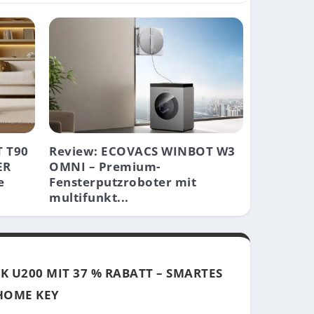
 T90
Review: ECOVACS WINBOT W3
ER
OMNI – Premium-
e
Fensterputzroboter mit
multifunkt...
 U200 MIT 37 % RABATT – SMARTES
HOME KEY