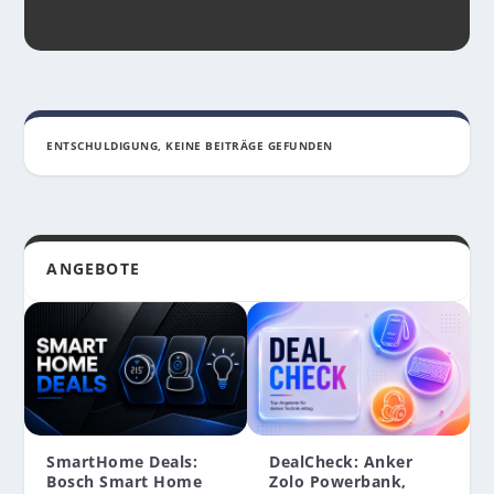
ENTSCHULDIGUNG, KEINE BEITRÄGE GEFUNDEN
ANGEBOTE
SmartHome Deals:
DealCheck: Anker
OSTER-GEWINNSPIEL MIT MACBOOK NEO,
XMAS-GEWINNSPIEL MIT ECOVACS, IPAD AIR,
Bosch Smart Home
Zolo Powerbank,