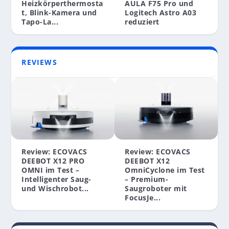
UGREEN NAS UND GADGETS
PHILIPS & WEITERE TOP-PREISE
Heizkörperthermosta
AULA F75 Pro und
t, Blink-Kamera und
Logitech Astro A03
Tapo-La...
reduziert
REVIEWS
Review: ECOVACS
Review: ECOVACS
DEEBOT X12 PRO
DEEBOT X12
OMNI im Test –
OmniCyclone im Test
Intelligenter Saug-
– Premium-
und Wischrobot...
Saugroboter mit
FocusJe...